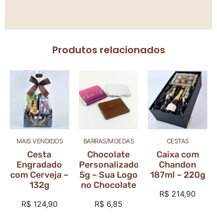
Produtos relacionados
MAIS VENDIDOS
BARRAS/MOEDAS
CESTAS
Cesta
Chocolate
Caixa com
Engradado
Personalizado
Chandon
com Cerveja –
5g – Sua Logo
187ml – 220g
132g
no Chocolate
R$
214,90
R$
124,90
R$
6,85