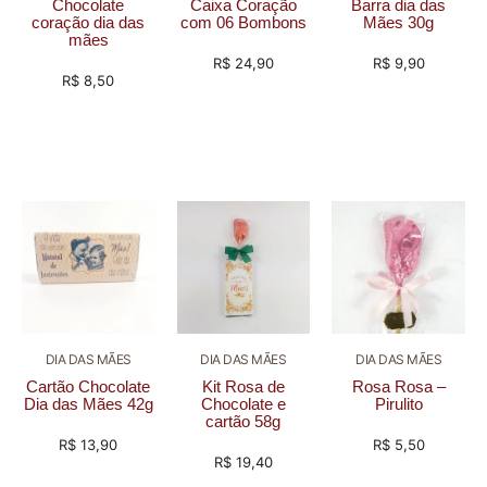
Chocolate
Caixa Coração
Barra dia das
coração dia das
com 06 Bombons
Mães 30g
mães
R$
24,90
R$
9,90
R$
8,50
DIA DAS MÃES
DIA DAS MÃES
DIA DAS MÃES
Cartão Chocolate
Kit Rosa de
Rosa Rosa –
Dia das Mães 42g
Chocolate e
Pirulito
cartão 58g
R$
13,90
R$
5,50
R$
19,40