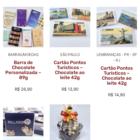
BARRAS/MOEDAS
SÃO PAULO
LEMBRANÇAS - PR - SP
- RJ
Barra de
Cartão Pontos
Chocolate
Turísticos –
Cartão Pontos
Personalizada –
Chocolate ao
Turísticos –
89g
leite 42g
Chocolate ao
leite 42g
R$
26,90
R$
13,90
R$
14,90