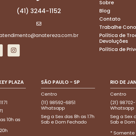
Sobre
(41) 3244-1152
Blog
Contato
Trabalhe Con
atendimento@anatereza.com.br
Política de Tro
Devoluções
Política de Pr
KEY PLAZA
SÃO PAULO - SP
RIO DE JAN
Centro
Centro
 1171
(11) 98592-6851
(21) 98702
Whatsapp
Whatsapp
71
Seg a Sex das 8h as 17h
Seg a Sex d
as 10h as
Sab e Dom Fechado
Sab e Dom
 20h
* Somente