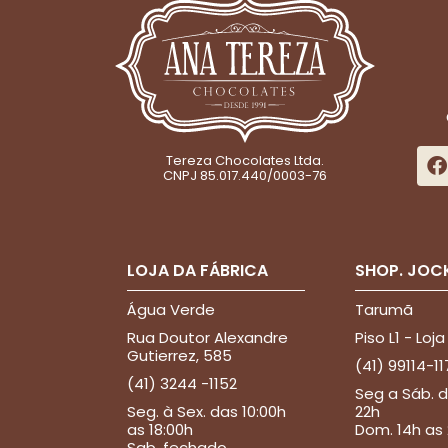
Tereza Chocolates Ltda.
CNPJ 85.017.440/0003-76
LOJA DA FÁBRICA
SHOP. JOC
Água Verde
Tarumã
Rua Doutor Alexandre
Piso L1 - Loja
Gutierrez, 585
(41) 99114-11
(41) 3244 -1152
Seg a Sáb. d
Seg. à Sex. das 10:00h
22h
as 18:00h
Dom. 14h as
Sab. fechado