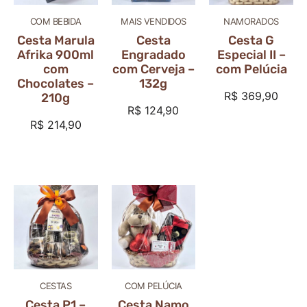
COM BEBIDA
MAIS VENDIDOS
NAMORADOS
Cesta Marula
Cesta
Cesta G
Afrika 900ml
Engradado
Especial II –
com
com Cerveja –
com Pelúcia
Chocolates –
132g
R$
369,90
210g
R$
124,90
R$
214,90
CESTAS
COM PELÚCIA
Cesta P1 –
Cesta Namo