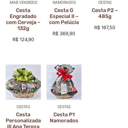
MAIS VENDIDOS
NAMORADOS
CESTAS
Cesta
Cesta G
Cesta P2 –
Engradado
Especial II –
485g
com Cerveja –
com Pelúcia
R$
167,50
132g
R$
369,90
R$
124,90
CESTAS
CESTAS
Cesta
Cesta P1
Personalizada
Namorados
III Ana Tereza