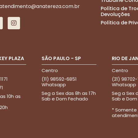
Trabalhe Con
atendimento@anatereza.com.br
Política de Tro
Devoluções
Política de Pr
KEY PLAZA
SÃO PAULO - SP
RIO DE JAN
Centro
Centro
 1171
(11) 98592-6851
(21) 98702
Whatsapp
Whatsapp
71
Seg a Sex das 8h as 17h
Seg a Sex d
as 10h as
Sab e Dom Fechado
Sab e Dom
 20h
* Somente
atendimen