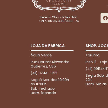
Tereza Chocolates Ltda.
CNPJ 85.017.440/0003-76
LOJA DA FÁBRICA
SHOP. JOC
Água Verde
Tarumã
Rua Doutor Alexandre
Piso L1 - Loja
Gutierrez, 585
(41) 99114-11
(41) 3244 -1152
Seg a Sáb. d
Seg. à Sex. das 10:00h
22h
as 18:00h
Dom. 14h as
Sab. fechado
Dom. fechado