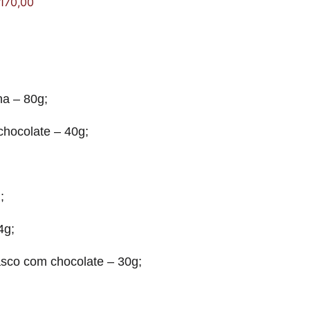
 170,00
na – 80g;
hocolate – 40g;
;
4g;
asco com chocolate – 30g;