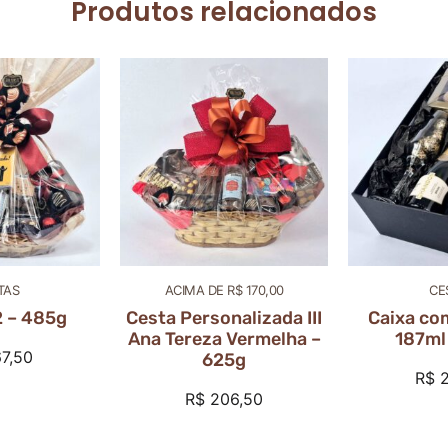
Produtos relacionados
TAS
ACIMA DE R$ 170,00
CE
2 – 485g
Cesta Personalizada III
Caixa co
Ana Tereza Vermelha –
187ml
7,50
625g
R$
2
R$
206,50