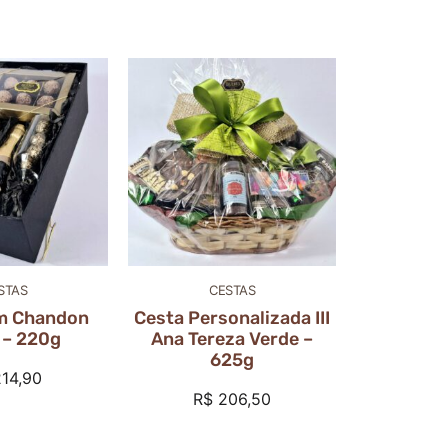
STAS
CESTAS
m Chandon
Cesta Personalizada III
 – 220g
Ana Tereza Verde –
625g
14,90
R$
206,50