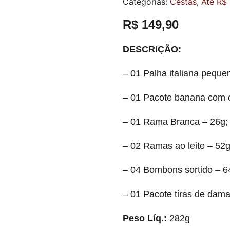
Categorias:
Cestas
,
Até R$
R$
149,90
DESCRIÇÃO:
– 01 Palha italiana peque
– 01 Pacote banana com c
– 01 Rama Branca – 26g;
– 02 Ramas ao leite – 52g
– 04 Bombons sortido – 6
– 01 Pacote tiras de dam
Peso Líq.:
282g