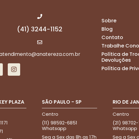
Sobre
(41) 3244-1152
Blog
Contato
Trabalhe Con
atendimento@anatereza.com.br
Política de Tro
Devoluções
Política de Pr
KEY PLAZA
SÃO PAULO - SP
RIO DE JAN
Centro
Centro
 1171
(11) 98592-6851
(21) 98702
Whatsapp
Whatsapp
71
Seg a Sex das 8h as 17h
Seg a Sex d