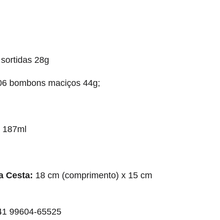
sortidas 28g
06 bombons maciços 44g;
 187ml
a Cesta:
18 cm (comprimento) x 15 cm
41 99604-65525