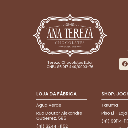
Tereza Chocolates Ltda.
CNPJ 85.017.440/0003-76
LOJA DA FÁBRICA
SHOP. JOC
Água Verde
Tarumã
Rua Doutor Alexandre
Piso L1 - Loja
Gutierrez, 585
(41) 99114-11
(41) 3244 -1152