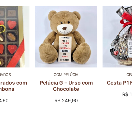
RADOS
COM PELÚCIA
CE
orados com
Pelúcia G – Urso com
Cesta P1
mbons
Chocolate
R$
1
4,90
R$
249,90