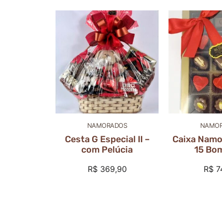
NAMORADOS
NAMO
Cesta G Especial II –
Caixa Nam
com Pelúcia
15 Bo
R$
369,90
R$
7