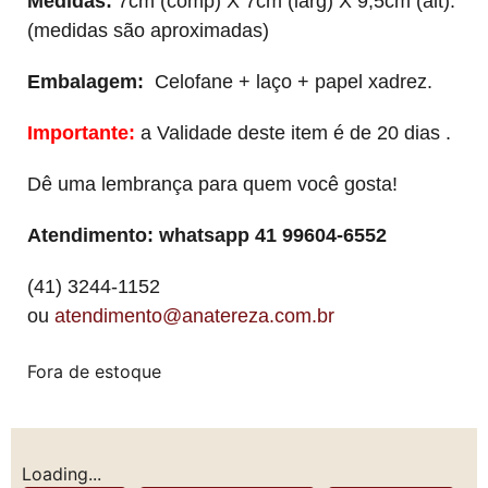
Medidas:
7cm (comp) X 7cm (larg) X 9,5cm (alt).
(medidas são aproximadas)
Embalagem:
Celofane + laço + papel xadrez.
Importante:
a Validade deste item é de 20 dias .
Dê uma lembrança para quem você gosta!
Atendimento: whatsapp 41 99604-6552
(41) 3244-1152
ou
atendimento@anatereza.com.br
Fora de estoque
Loading...