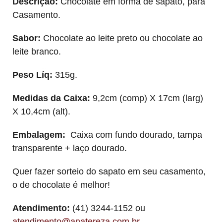
Descrição:
Chocolate em forma de sapato, para
Casamento.
Sabor:
Chocolate ao leite preto ou chocolate ao
leite branco.
Peso Líq:
315g.
Medidas da Caixa:
9,2cm (comp) X 17cm (larg)
X 10,4cm (alt).
Embalagem:
Caixa com fundo dourado, tampa
transparente + laço dourado.
Quer fazer sorteio do sapato em seu casamento,
o de chocolate é melhor!
Atendimento:
(41) 3244-1152 ou
atendimento@anatereza.com.br